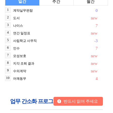
일간
주간
월간
1
0
계약실무편람
2
new
도서
3
7
나이스
4
new
연간 일정표
5
-3
사립학교 사무직
6
7
인수
7
new
모성보호
8
new
지각 조퇴 결과
9
new
수의계약
10
4
어깨동무
업무 간소화 프로그램
반드시 읽어 주세요